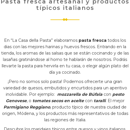
Pasta fresca artesanal y productos
típicos italianos
En “La Casa della Pasta” elaboramos
pasta fresca
todos los
dias con las mejores harinas y huevos frescos. Entrando en la
tienda, los aromas de las salsas que se están cocinando y de las
lasañas gratinándose al horno te hablarán de nosotros. Podrás
llevarte la pasta para hervirla en tu casa, o elegir algún plato del
día ya cocinado.
¡Pero no somos solo pasta! Podemos ofrecerte una gran
variedad de quesos, embutidos y encurtidos para un aperitivo
inolvidable. Por ejemplo:
mozzarella de Búfala
con
pesto
Genovese
, o
tomates secos en aceite
con
taralli
. El mejor
Parmigiano Reggiano
, producto típico de nuestra ciudad de
origen, Módena, y los productos más representativos de todas
las regiones de Italia.
Descubre los maridajes típicos entre quesos y vinos italianos.