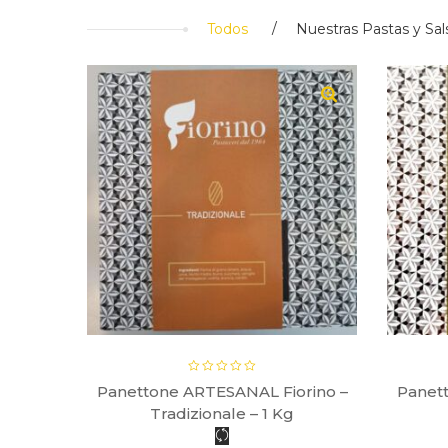
Todos
Nuestras Pastas y Sal
0gr
Panettone ARTESANAL Fiorino –
Panet
Tradizionale – 1 Kg