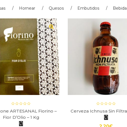
sas
Hornear
Quesos
Embutidos
Bebida
tone ARTESANAL Fiorino –
Cerveza Ichnusa Sin Filtrar
Fior D’Olio – 1 Kg
2.20
€