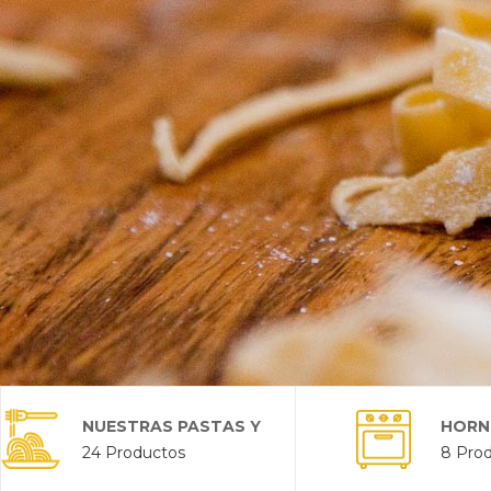
NUESTRAS PASTAS Y
HORN
24 Productos
8 Pro
SALSAS