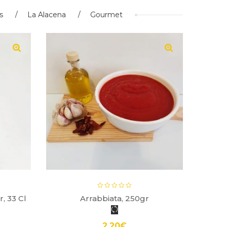
s
La Alacena
Gourmet
, 33 Cl
Arrabbiata, 250gr
Pe
2.20
€