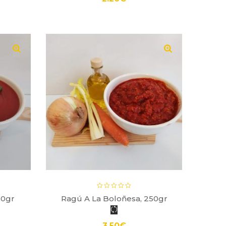
50gr
Ragú A La Boloñesa, 250gr
P
3.50
€