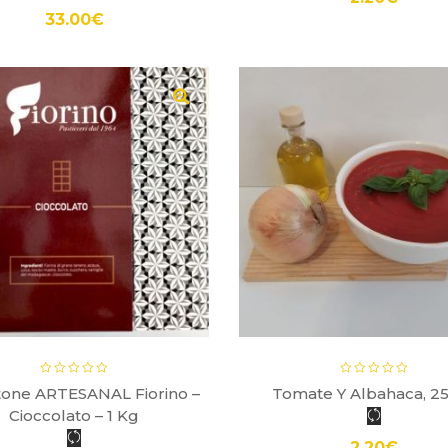
33.00
€
tone ARTESANAL Fiorino –
Tomate Y Albahaca, 2
Cioccolato – 1 Kg
2.20
€