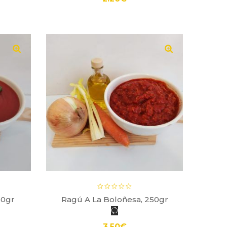
50gr
Ragú A La Boloñesa, 250gr
P
3.50
€