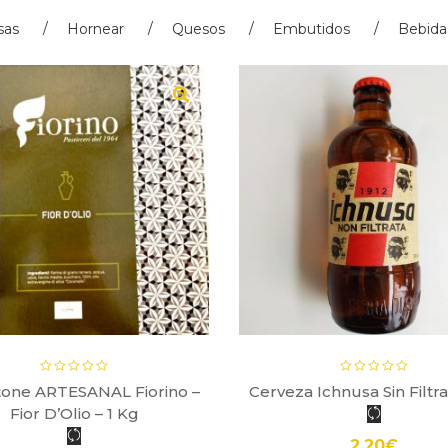
sas
Hornear
Quesos
Embutidos
Bebida
tone ARTESANAL Fiorino –
Cerveza Ichnusa Sin Filtrar
Fior D’Olio – 1 Kg
2.20
€