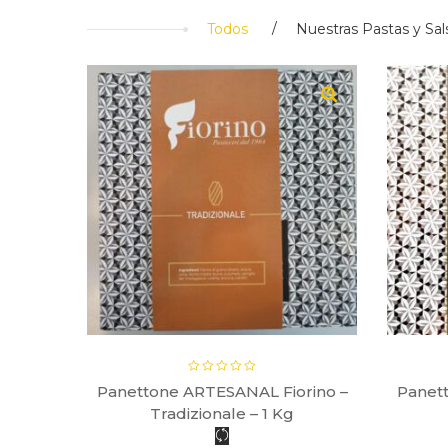
Todos
Nuestras Pastas y Sal
0gr
Panettone ARTESANAL Fiorino –
Panet
Tradizionale – 1 Kg