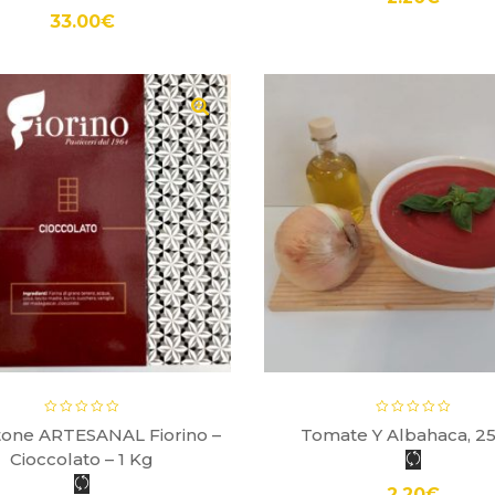
33.00
€
tone ARTESANAL Fiorino –
Tomate Y Albahaca, 2
Cioccolato – 1 Kg
2.20
€