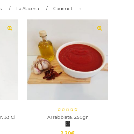
s
La Alacena
Gourmet
, 33 Cl
Arrabbiata, 250gr
Pe
2.20
€