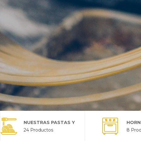
NUESTRAS PASTAS Y
HORN
24 Productos
8 Pro
SALSAS