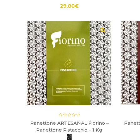
29.00
€
gr
Panettone ARTESANAL Fiorino –
Panet
Panettone Pistacchio – 1 Kg