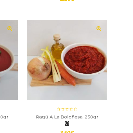
50gr
Ragú A La Boloñesa, 250gr
P
3.50
€