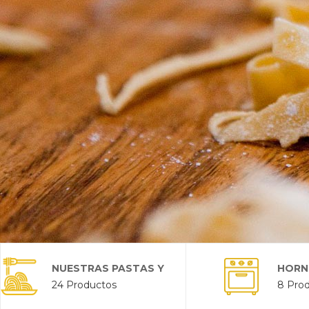
NUESTRAS PASTAS Y
HORN
24 Productos
8 Pro
SALSAS