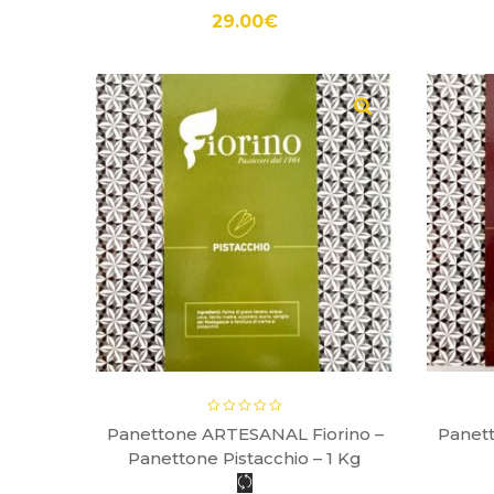
29.00
€
gr
Panettone ARTESANAL Fiorino –
Panet
Panettone Pistacchio – 1 Kg