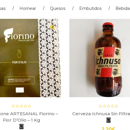
sas
Hornear
Quesos
Embutidos
Bebida
tone ARTESANAL Fiorino –
Cerveza Ichnusa Sin Filtrar
Fior D’Olio – 1 Kg
2.20
€