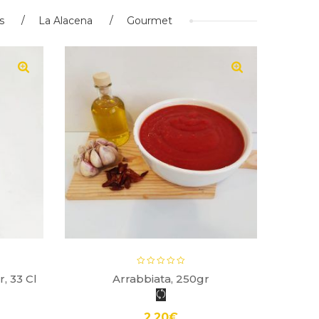
s
La Alacena
Gourmet
, 33 Cl
Arrabbiata, 250gr
Pe
2.20
€