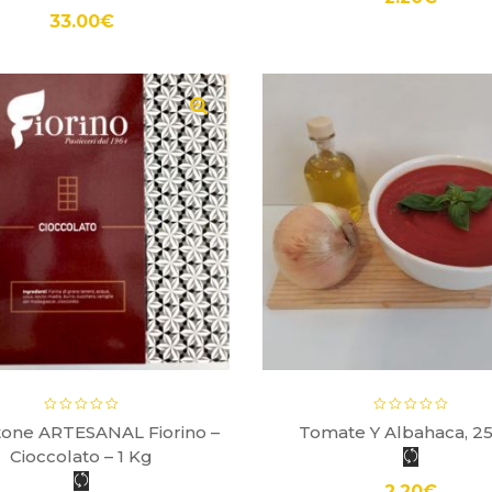
33.00
€
tone ARTESANAL Fiorino –
Tomate Y Albahaca, 2
Cioccolato – 1 Kg
2.20
€