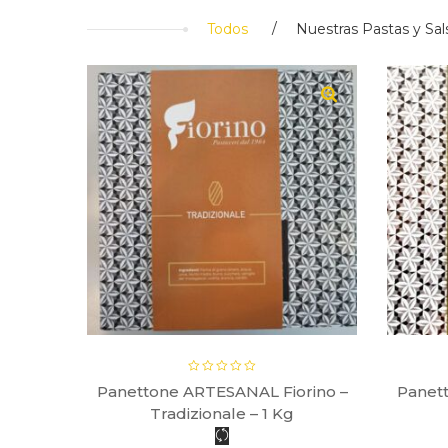
Todos
Nuestras Pastas y Sal
0gr
Panettone ARTESANAL Fiorino –
Panet
Tradizionale – 1 Kg