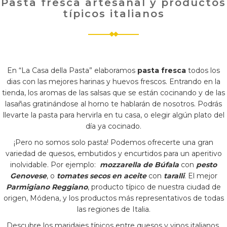
Pasta fresca artesanal y productos
típicos italianos
En “La Casa della Pasta” elaboramos
pasta fresca
todos los
dias con las mejores harinas y huevos frescos. Entrando en la
tienda, los aromas de las salsas que se están cocinando y de las
lasañas gratinándose al horno te hablarán de nosotros. Podrás
llevarte la pasta para hervirla en tu casa, o elegir algún plato del
día ya cocinado.
¡Pero no somos solo pasta! Podemos ofrecerte una gran
variedad de quesos, embutidos y encurtidos para un aperitivo
inolvidable. Por ejemplo:
mozzarella de Búfala
con
pesto
Genovese
, o
tomates secos en aceite
con
taralli
. El mejor
Parmigiano Reggiano
, producto típico de nuestra ciudad de
origen, Módena, y los productos más representativos de todas
las regiones de Italia.
Descubre los maridajes típicos entre quesos y vinos italianos.