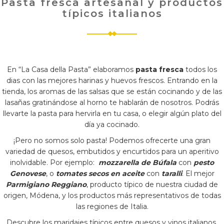
Pasta fresca artesanal y productos
típicos italianos
En “La Casa della Pasta” elaboramos
pasta fresca
todos los
dias con las mejores harinas y huevos frescos. Entrando en la
tienda, los aromas de las salsas que se están cocinando y de las
lasañas gratinándose al horno te hablarán de nosotros. Podrás
llevarte la pasta para hervirla en tu casa, o elegir algún plato del
día ya cocinado.
¡Pero no somos solo pasta! Podemos ofrecerte una gran
variedad de quesos, embutidos y encurtidos para un aperitivo
inolvidable. Por ejemplo:
mozzarella de Búfala
con
pesto
Genovese
, o
tomates secos en aceite
con
taralli
. El mejor
Parmigiano Reggiano
, producto típico de nuestra ciudad de
origen, Módena, y los productos más representativos de todas
las regiones de Italia.
Descubre los maridajes típicos entre quesos y vinos italianos.