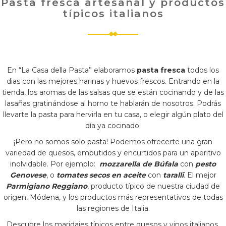
Pasta fresca artesanal y productos
típicos italianos
En “La Casa della Pasta” elaboramos
pasta fresca
todos los
dias con las mejores harinas y huevos frescos. Entrando en la
tienda, los aromas de las salsas que se están cocinando y de las
lasañas gratinándose al horno te hablarán de nosotros. Podrás
llevarte la pasta para hervirla en tu casa, o elegir algún plato del
día ya cocinado.
¡Pero no somos solo pasta! Podemos ofrecerte una gran
variedad de quesos, embutidos y encurtidos para un aperitivo
inolvidable. Por ejemplo:
mozzarella de Búfala
con
pesto
Genovese
, o
tomates secos en aceite
con
taralli
. El mejor
Parmigiano Reggiano
, producto típico de nuestra ciudad de
origen, Módena, y los productos más representativos de todas
las regiones de Italia.
Descubre los maridajes típicos entre quesos y vinos italianos.