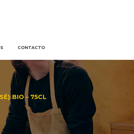
S
CONTACTO
É) BIO – 75CL