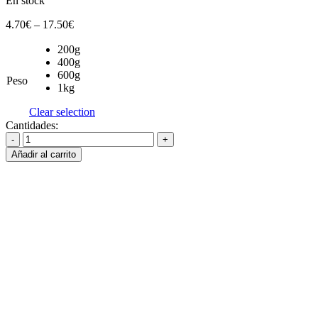
En stock
4.70
€
–
17.50
€
200g
400g
600g
Peso
1kg
Clear selection
Cantidades:
Añadir al carrito